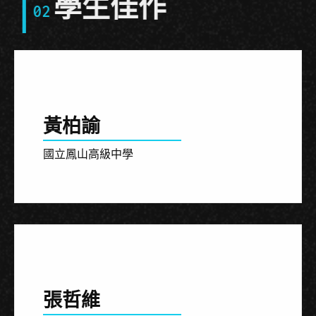
學生佳作
02
黃柏諭
國立鳳山高級中學
張哲維