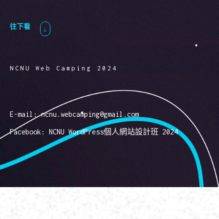
往下看
NCNU Web Camping 2024
E-mail: ncnu.webcamping@gmail.com
Facebook:
NCNU WordPress個人網站設計班 2024