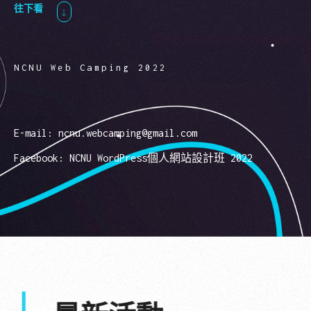
往下看
NCNU Web Camping 2022
E-mail: ncnu.webcamping@gmail.com
Facebook:
NCNU WordPress個人網站設計班 2022