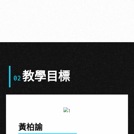
教學目標
02
黃柏諭