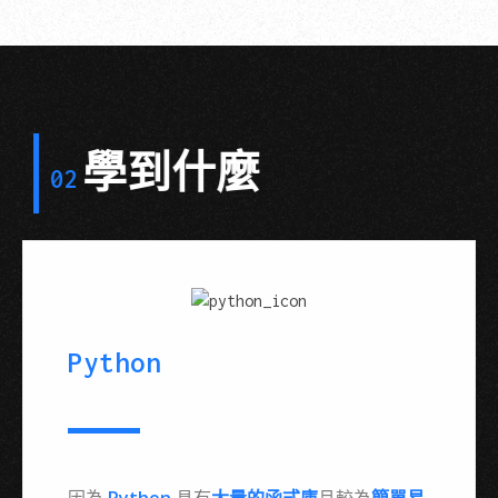
學到什麼
02
Python
因為
Python
具有
大量的函式庫
且較為
簡單易