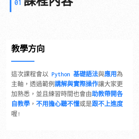
課程內容
01
教學方向
這次課程會以
Python 基礎語法
與
應用
為
主軸，透過範例
講解與實際操作
讓大家更
加熟悉，並且練習時間也會由
助教帶開各
自教學
，
不用擔心聽不懂
或是
跟不上進度
喔!