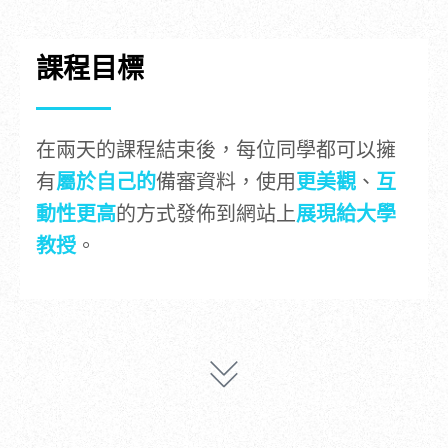
課程目標
在兩天的課程結束後，每位同學都可以擁
有
屬於自己的
備審資料，使用
更美觀
、
互
動性更高
的方式發佈到網站上
展現給大學
教授
。