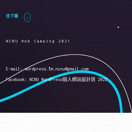
往下看
NCNU Web Camping 2021
E-mail: wordpress.im.ncnu@gmail.com
Facebook:
NCNU WordPress個人網站設計班 2022