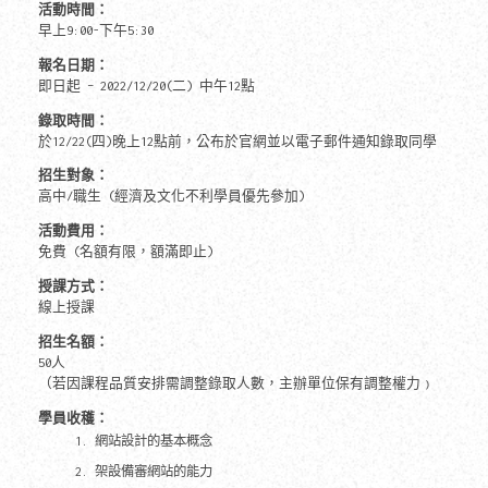
活動時間：
早上9:00-下午5:30
報名日期
：
即日起 – 2022/12/20(二) 中午12點
錄取時間：
於12/22(四)晚上12點前，公布於官網並以電子郵件通知錄取同學
招生對象：
高中/職生 (經濟及文化不利學員優先參加)
活動費用：
免費 (名額有限，額滿即止)
授課方式：
線上授課
招生名額：
50人
（若因課程品質安排需調整錄取人數，主辦單位保有調整權力﹚
學員收穫：
網站設計的基本概念
架設備審網站的能力