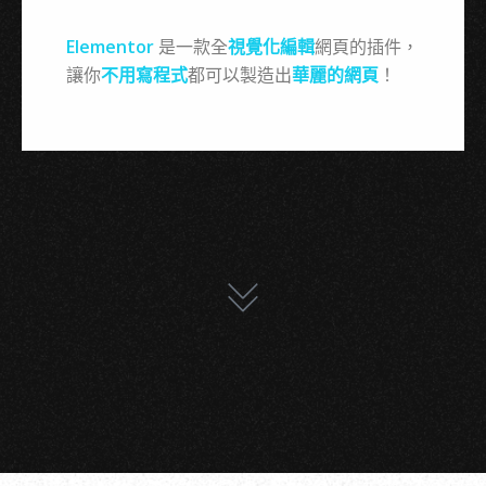
Elementor
是一款全
視覺化編輯
網頁的插件，
讓你
不用寫程式
都可以製造出
華麗的網頁
！