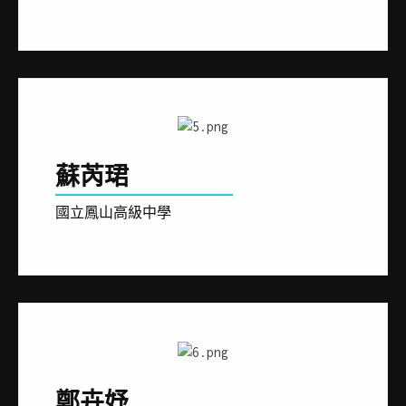
蘇芮珺
國立鳳山高級中學
鄭卉妤